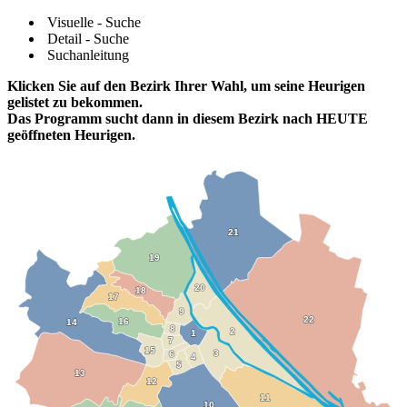
Visuelle - Suche
Detail - Suche
Suchanleitung
Klicken Sie auf den Bezirk Ihrer Wahl, um seine Heurigen
gelistet zu bekommen.
Das Programm sucht dann in diesem Bezirk nach HEUTE
geöffneten Heurigen.
21
21
19
19
20
20
18
18
17
17
9
9
22
22
16
16
14
14
8
8
2
2
1
1
7
7
15
15
3
3
6
6
4
4
5
5
13
13
12
12
11
11
10
10