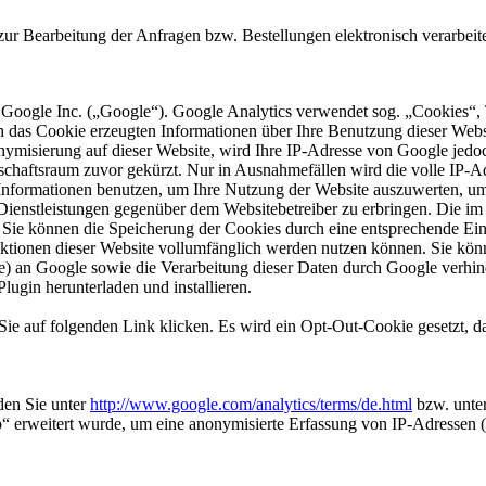
r Bearbeitung der Anfragen bzw. Bestellungen elektronisch verarbeitet
 Google Inc. („Google“). Google Analytics verwendet sog. „Cookies“, 
h das Cookie erzeugten Informationen über Ihre Benutzung dieser Web
onymisierung auf dieser Website, wird Ihre IP-Adresse von Google jedo
chaftsraum zuvor gekürzt. Nur in Ausnahmefällen wird die volle IP-A
e Informationen benutzen, um Ihre Nutzung der Website auszuwerten, u
Dienstleistungen gegenüber dem Websitebetreiber zu erbringen. Die i
ie können die Speicherung der Cookies durch eine entsprechende Eins
Funktionen dieser Website vollumfänglich werden nutzen können. Sie kö
se) an Google sowie die Verarbeitung dieser Daten durch Google verhi
lugin herunterladen und installieren.
ie auf folgenden Link klicken. Es wird ein Opt-Out-Cookie gesetzt, d
den Sie unter
http://www.google.com/analytics/terms/de.html
bzw. unte
 erweitert wurde, um eine anonymisierte Erfassung von IP-Adressen (