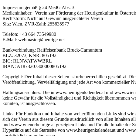
Impressum gemäß § 24 MedG Abs. 3
Medieninhaber: Verein zur Förderung der Heurigenkultur in Österrei
Rechtsform: Nicht auf Gewinn ausgerichteter Verein
Sitz: Wien, ZVR-Zahl: 255635977
Telefon: +43 664 73549980
E-Mail: webmaster@heurige.net
Bankverbindung: Raiffeisenbank Bruck-Carnuntum
BLZ: 32073, KNR: 805192
BIC: RLNWATWWBRL
IBAN: AT873207300000805192
Copyright: Der Inhalt dieser Seiten ist urheberrechtlich geschützt.
Veröffentlichung, Vervielfältigung und jede Art von kommerzieller Nu
Haftungsausschluss: Die in www.heurigenkalender.at und www.wienerh
keine Gewähr für die Vollständigkeit und Richtigkeit übernommen we
könnten, ist ausgeschlossen.
Links: Für Funktion und Inhalte von weiterführenden Links sind wir au
sich der Verein aus diesem Grunde ausdrücklich von allen Inhalten all
und www.wienerheurige.at gezeigten Links und für alle Inhalte der Se
Hyperlinks auf die Startseite von www.heurigenkalender.at und www.w
ausdrücklich zu unterlassen.