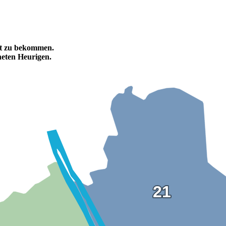
tet zu bekommen.
eten Heurigen.
21
21