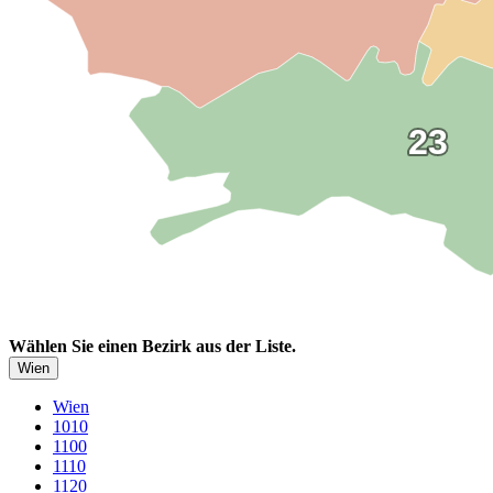
23
23
Wählen Sie einen Bezirk aus der Liste.
Wien
Wien
1010
1100
1110
1120