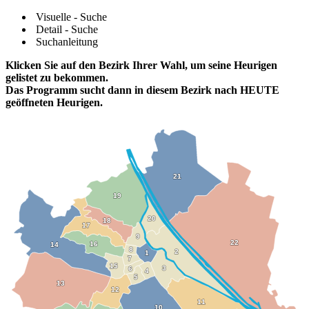
Visuelle - Suche
Detail - Suche
Suchanleitung
Klicken Sie auf den Bezirk Ihrer Wahl, um seine Heurigen
gelistet zu bekommen.
Das Programm sucht dann in diesem Bezirk nach HEUTE
geöffneten Heurigen.
21
21
19
19
20
20
18
18
17
17
9
9
22
22
16
16
14
14
8
8
2
2
1
1
7
7
15
15
3
3
6
6
4
4
5
5
13
13
12
12
11
11
10
10