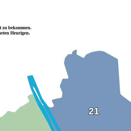
tet zu bekommen.
eten Heurigen.
21
21