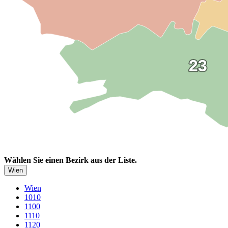
23
23
Wählen Sie einen Bezirk aus der Liste.
Wien
Wien
1010
1100
1110
1120