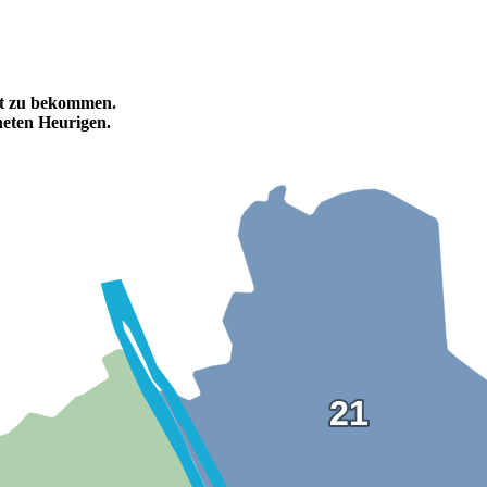
tet zu bekommen.
eten Heurigen.
21
21