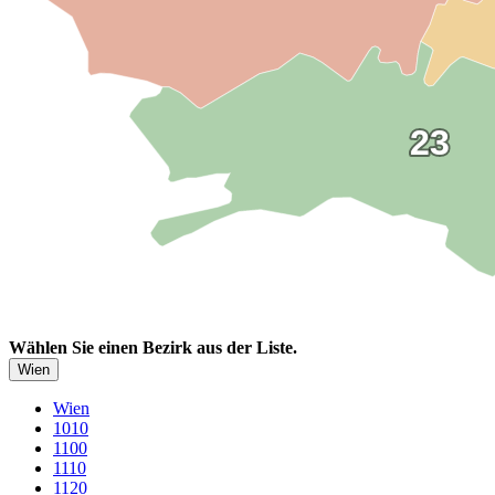
23
23
Wählen Sie einen Bezirk aus der Liste.
Wien
Wien
1010
1100
1110
1120