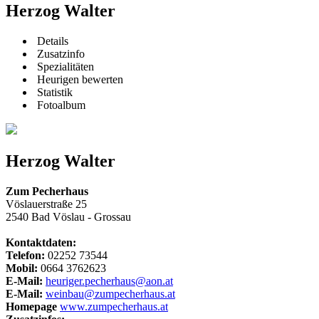
Herzog Walter
Details
Zusatzinfo
Spezialitäten
Heurigen bewerten
Statistik
Fotoalbum
Herzog Walter
Zum Pecherhaus
Vöslauerstraße 25
2540 Bad Vöslau - Grossau
Kontaktdaten:
Telefon:
02252 73544
Mobil:
0664 3762623
E-Mail:
heuriger.pecherhaus@aon.at
E-Mail:
weinbau@zumpecherhaus.at
Homepage
www.zumpecherhaus.at