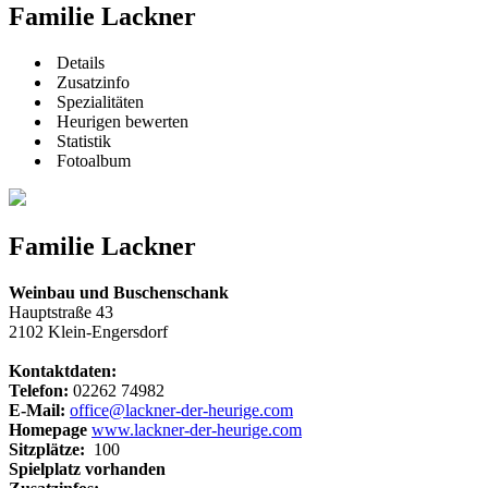
Familie Lackner
Details
Zusatzinfo
Spezialitäten
Heurigen bewerten
Statistik
Fotoalbum
Familie Lackner
Weinbau und Buschenschank
Hauptstraße 43
2102 Klein-Engersdorf
Kontaktdaten:
Telefon:
02262 74982
E-Mail:
office@lackner-der-heurige.com
Homepage
www.lackner-der-heurige.com
Sitzplätze:
100
Spielplatz vorhanden