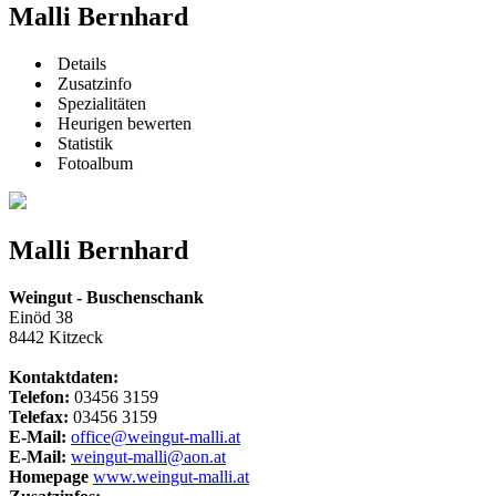
Malli Bernhard
Details
Zusatzinfo
Spezialitäten
Heurigen bewerten
Statistik
Fotoalbum
Malli Bernhard
Weingut - Buschenschank
Einöd 38
8442 Kitzeck
Kontaktdaten:
Telefon:
03456 3159
Telefax:
03456 3159
E-Mail:
office@weingut-malli.at
E-Mail:
weingut-malli@aon.at
Homepage
www.weingut-malli.at