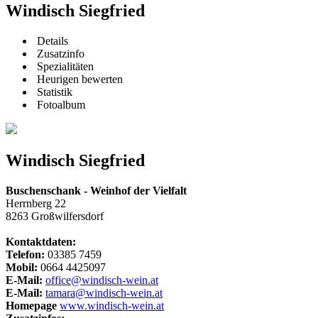
Windisch Siegfried
Details
Zusatzinfo
Spezialitäten
Heurigen bewerten
Statistik
Fotoalbum
Windisch Siegfried
Buschenschank - Weinhof der Vielfalt
Herrnberg 22
8263 Großwilfersdorf
Kontaktdaten:
Telefon:
03385 7459
Mobil:
0664 4425097
E-Mail:
office@windisch-wein.at
E-Mail:
tamara@windisch-wein.at
Homepage
www.windisch-wein.at