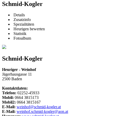
Schmid-Kogler
Details
Zusatzinfo
Spezialitäten
Heurigen bewerten
Statistik
Fotoalbum
Schmid-Kogler
Heuriger - Weinhof
Jägerhausgasse 11
2500 Baden
Kontaktdaten:
Telefon:
02252-45933
Mobil:
0664 3815173
Mobil2:
0664 3815167
E-Mail:
weinhof@schmid-kogler.at
E-Mail:
weinhof.schmid-kogler@aon.at