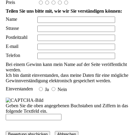
Preis
Teilen Sie uns bitte mit, wie wir Sie verständigen können:
Name
Strasse
Postleitzahl
E-mail
Telefon
Bei einem Gewinn kann mein Name auf der Seite veröffentlicht
werden.
Ich bin damit einverstanden, dass meine Daten für eine mögliche
Gewinnverständigung elektronisch gespeichert werden.
Einverstanden
Ja
Nein
Geben Sie die oben angegebenen Buchstaben und Ziffern in das
folgende Textfeld ein.