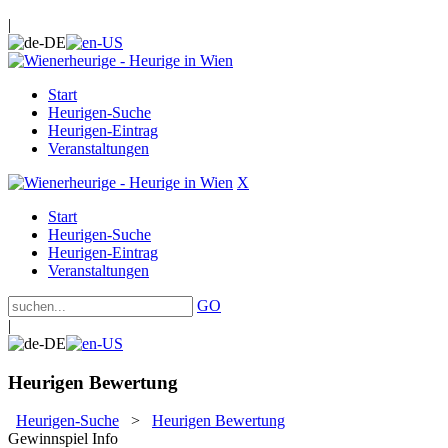
|
Start
Heurigen-Suche
Heurigen-Eintrag
Veranstaltungen
X
Start
Heurigen-Suche
Heurigen-Eintrag
Veranstaltungen
GO
|
Heurigen Bewertung
Heurigen-Suche
>
Heurigen Bewertung
Gewinnspiel Info