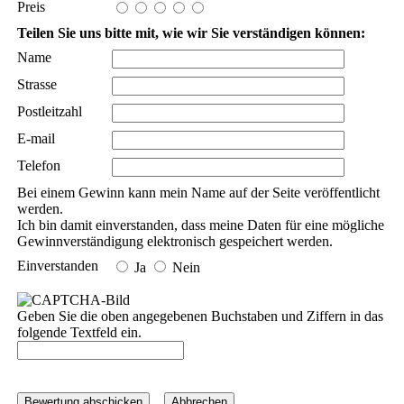
Preis
Teilen Sie uns bitte mit, wie wir Sie verständigen können:
Name
Strasse
Postleitzahl
E-mail
Telefon
Bei einem Gewinn kann mein Name auf der Seite veröffentlicht
werden.
Ich bin damit einverstanden, dass meine Daten für eine mögliche
Gewinnverständigung elektronisch gespeichert werden.
Einverstanden
Ja
Nein
Geben Sie die oben angegebenen Buchstaben und Ziffern in das
folgende Textfeld ein.